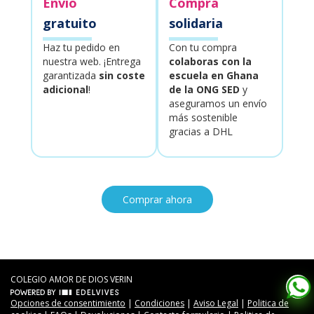
Envío
Compra
gratuito
solidaria
Haz tu pedido en
Con tu compra
nuestra web. ¡Entrega
colaboras con la
garantizada
sin coste
escuela en Ghana
adicional
!
de la ONG SED
y
aseguramos un envío
más sostenible
gracias a DHL
Comprar ahora
COLEGIO AMOR DE DIOS VERIN
Opciones de consentimiento
|
Condiciones
|
Aviso Legal
|
Politica de